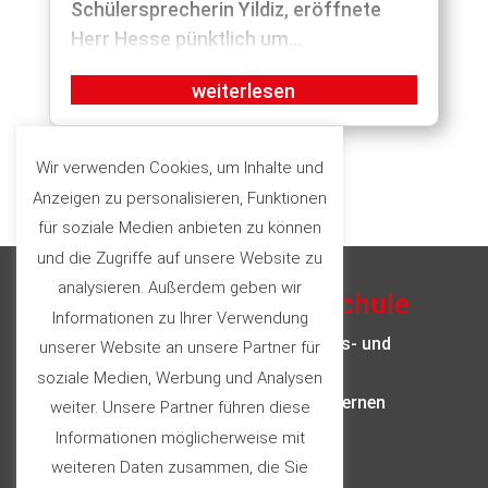
Schülersprecherin Yildiz, eröffnete
Herr Hesse pünktlich um...
Wir verwenden Cookies, um Inhalte und
Anzeigen zu personalisieren, Funktionen
für soziale Medien anbieten zu können
und die Zugriffe auf unsere Website zu
analysieren. Außerdem geben wir
Albert-Schweitzer-Schule
Informationen zu Ihrer Verwendung
Sonderpädagogisches Bildungs- und
unserer Website an unsere Partner für
Beratungszentrum
soziale Medien, Werbung und Analysen
mit dem Förderschwerpunkt Lernen
weiter. Unsere Partner führen diese
Büttelbronnerstraße 21
Informationen möglicherweise mit
74613 Öhringen
weiteren Daten zusammen, die Sie